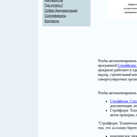
документов
Где купить?
Online Документация
Сертификаты
Контакты
Чтобы автоматизировать 
программой
Стройформ:
прекрасно работают в од
надзор, строительный кон
саморегулируемых органи
Чтобы автоматизировать 
Стройформ: Стро
документации, ве
Стройформ: Техн
актов проверки, 
"Стройформ: Техническ
том, что за основу беретс
юридическое лицо