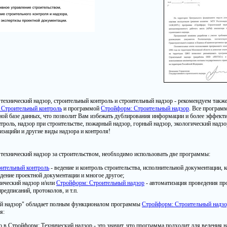
технический надзор, строительный контроль и строительный надзор - рекомендуем также
 Строительный контроль
и программой
Стройформ: Строительный надзор
. Все програ
ной базе данных, что позволит Вам избежать дублирования информации и более эффекти
троль, надзор при строительстве, пожарный надзор, горный надзор, экологический надзо
зацийи и другие виды надзора и контроля!
технический надзор за строительством, необходимо использовать две программы:
ительный контроль
- ведение и контроль строительства, исполнительной документации, 
дение проектной документации и многое другое;
ический надзор и/или
Стройформ: Строительный надзор
- автоматизация проведения пр
предписаний, протоколов, и т.п.
ий надзор" обладает полным функционалом программы
Стройформ: Строительный надз
я:
 в Стройформ: Технический надзор - это значит, что программа подходит для ведения 