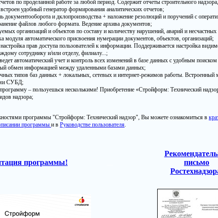
етов по проделанной работе за любой период. Содержит отчеты строительного надзора,
 встроен удобный генератор формирования аналитических отчетов;
ь документооборота и дклопроизводства + наложение резолюций и поручений с операт
ранение файлов любого формата. Ведение архива документов;
емых организаций и объектов по составу и количеству нарушений, аварий и несчастных 
а модуля автоматического присвоения нумерации документов, объектов, организаций;
настройка прав доступа пользователей к информации. Поддерживается настройка видим
ждому сотруднику и/или отделу, филиалу...;
едет автоматический учет и контроль всех изменений в базе данных с удобным поиском
ый обмен информацией между удаленными базами данных;
чных типов баз данных + локальных, сетевых и интернет-режимов работы. Встроенный 
ми СУБД;
программу – пользуешься несколькими! Приобретение «Стройформ: Технический надзо
идов надзора;
жностями программы "Стройформ: Технический надзор", Вы можете ознакомиться в
кра
описании программы
и в
Руководстве пользователя
.
Рекомендатель
нтация программы!
письмо
__
Ростехнадзор