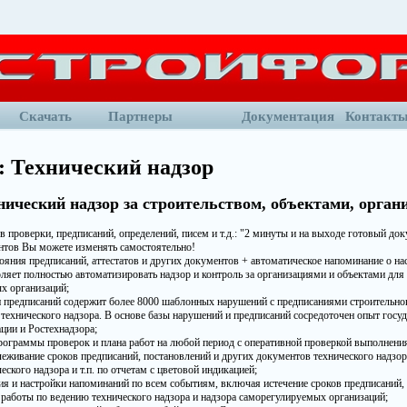
Скачать
Партнеры
Документация
Контакт
 Технический надзор
ический надзор за строительством, объектами, орга
в проверки, предписаний, определений, писем и т.д.: "2 минуты и на выходе готовый до
тов Вы можете изменять самостоятельно!
яния предписаний, аттестатов и других документов + автоматическое напоминание о н
оляет полностью автоматизировать надзор и контроль за организациями и объектами для 
х организаций;
и предписаний содержит более 8000 шаблонных нарушений с предписаниями строительно
 технического надзора. В основе базы нарушений и предписаний сосредоточен опыт госу
ции и Ростехнадзора;
ограммы проверок и плана работ на любой период с оперативной проверкой выполнени
еживание сроков предписаний, постановлений и других документов технического надзо
еского надзора и т.п. по отчетам с цветовой индикацией;
ия и настройки напоминаний по всем событиям, включая истечение сроков предписаний, 
работы по ведению технического надзора и надзора саморегулируемых организаций;