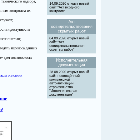
 технического надзора,
14.09.2020 открыт новый
сайт "Акт входного
ивным контролем их
контроля"
случаев;
Акт
освидетельствования
ости и доступности
скрытых работ
04.09.2020 открыт новый
 исполнителя;
сайт "Акт
освидетельствования
модуль переноса данных
скрытых работ"
р» дает возможность
Исполнительная
документация
28.08.2020 открыт новый
тком описании
сайт посвящённый
комплексной
автоматизации
строительства
"Исполнительная
документация"
ное
а!