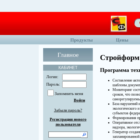
Продукты
Цены
Главное
Стройформ:
КАБИНЕТ
Программа техн
Логин:
Составление акто
Пароль:
шаблоны докумен
Мониторинг состо
Запомнить меня
сроков, что позв
саморегулируемы
Войти
База нарушений 
экологического и
Забыли пароль?
субъектов федера
Формирования пр
Регистрация нового
Оперативное отсл
пользователя
надзора, экологич
Генератор создан
запланированной 