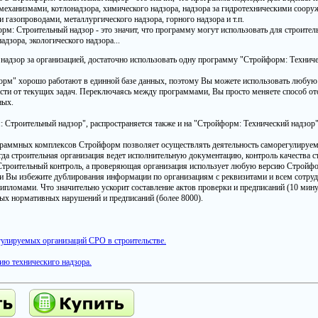
механизмами, котлонадзора, химического надзора, надзора за гидротехническими соору
 газопроводами, металлургического надзора, горного надзора и т.п.
рм: Строительный надзор - это значит, что программу могут использовать для строител
адзора, экологического надзора...
надзор за организацией, достаточно использовать одну программу "Стройформ: Техниче
рм" хорошо работают в единной базе данных, поэтому Вы можете использовать любую
сти от текущих задач. Переключаясь между программами, Вы просто меняете способ от
ных.
 Строительный надзор", распространяется также и на "Стройформ: Технический надзор"
граммных комплексов Стройформ позволяет осуществлять деятельность саморегулируем
гда строительная организация ведет исполнительную документацию, контроль качества с
троительный контроль, а проверяющая организация использует любую версию Стройфор
и Вы избежите дублирования информации по организациям с реквизитами и всем сотру
дипломами. Что значительно ускорит составление актов проверки и предписаний (10 мину
ых нормативных нарушений и предписаний (более 8000).
улируемых организаций СРО в строительстве.
ию техническиго надзора.