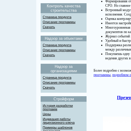
Формирования отч
СРО. Но главное
Контроль качества
Встронный модул
строительства
исполнения. Сох
Страница продукта
Оценка контрлиру
Описание программы
Имеется настройк
Скачать
Многоуровневая 
документов по ка
Журнал событий в
Надзор за объектами
Удобный и быстр
Поддержка разли
Страница продукта
между различны
Описание программы
Покупаешь одну 
Скачать
ведения других в
Надзор за
Более подробно с возмо
организациями
программы
,
подробном 
Страница продукта
Описание программы
Скачать
Презе
Стройформ
История разработки
программ
Цены
Индикация работы
лицензионного ключа
Примеры шаблонов