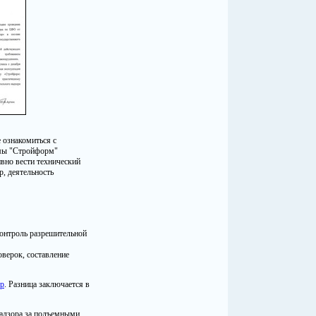
 ознакомиться с
ммы "Стройформ"
вно вести технический
р, деятельность
контроль разрешительной
оверок, составление
ор
. Разница заключается в
надзора за подъемными