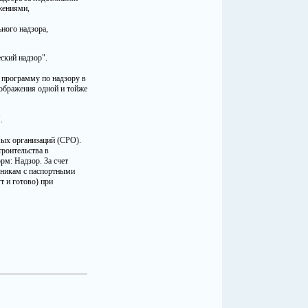
жениями,
ьного надзора,
ский надзор".
 программу по надзору в
ображения одной и тойже
.
ых организаций (СРО).
троительства в
м: Надзор. За счет
дникам с паспортными
т и готово) при