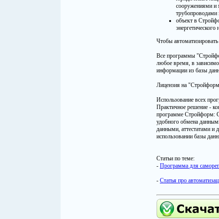
сооружениями и 
трубопроводами и
объект в Стройфо
энергетического н
Чтобы автоматизировать 
Все программы "Стройфо
любое время, в зависимо
информации из базы дан
Лицензия на "Стройформ:
Использование всех про
Практичное решение - ко
программе Стройформ: С
удобного обмена данным
данными, аттестатами и 
использовании базы данн
Статьи по теме:
-
Программа для саморег
-
Статья про автоматизац