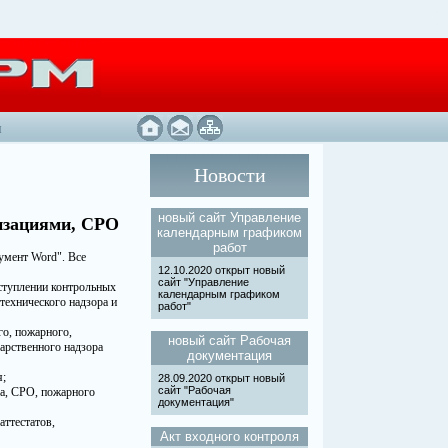
ы
Новости
новый сайт Управление
низациями, СРО
календарным графиком
работ
кумент Word". Все
12.10.2020 открыт новый
сайт "Управление
аступлении контрольных
календарным графиком
технического надзора и
работ"
го, пожарного,
новый сайт Рабочая
дарственного надзора
документация
я;
28.09.2020 открыт новый
сайт "Рабочая
ра, СРО, пожарного
документация"
аттестатов,
Акт входного контроля